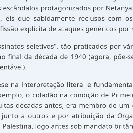
s escândalos protagonizados por Netanya
, eis que sabidamente reclusos com os 
issão explícita de ataques genéricos por 
sinatos seletivos”, tão praticados por v
 final da década de 1940 (agora, põe-se
entável).
ese na interpretação literal e fundament
emplo, o cidadão na condição de Primeir
 Muitas décadas antes, era membro de u
 junto a outros e por atribuição da Or
 Palestina, logo antes sob mandato britân