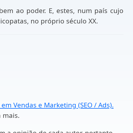
em ao poder. E, estes, num país cujo
icopatas, no próprio século XX.
a em Vendas e Marketing (SEO / Ads).
a mais.
em a opinião de cada autor, portanto,