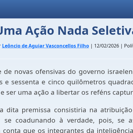
Uma Ação Nada Seletiv
r
Leôncio de Aguiar Vasconcellos Filho
| 12/02/2026 | Polí
 de novas ofensivas do governo israele
os e sessenta e cinco quilômetros quadra
 ser uma ação a libertar os reféns capt
a dita premissa consistiria na atribuiçã
não se coadunando à verdade, pois, se 
 conta que os integrantes da inteligência