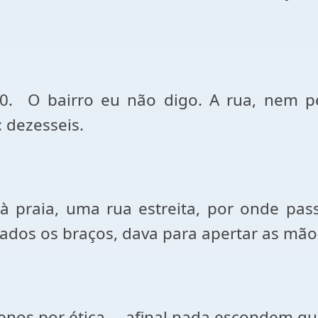
50.
O bairro eu não digo. A rua, nem p
: dezesseis.
 à praia, uma rua estreita, por onde pa
cados os braços, dava para apertar as mão
enos por ética ─ afinal nada escondem q