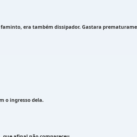
 e faminto, era também dissipador. Gastara prematurame
om o ingresso dela.
, que afinal não compareceu.