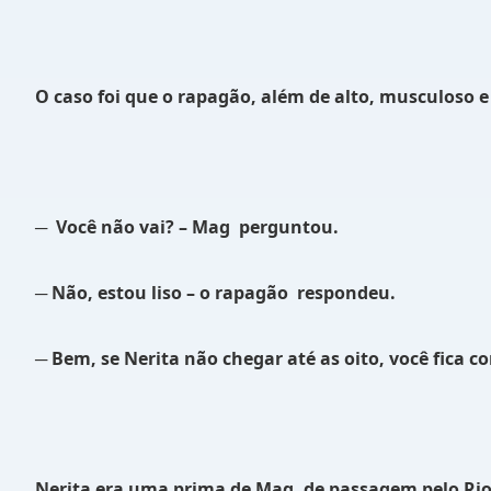
O caso foi que o rapagão, além de alto, musculoso
─
Você não vai? – Mag
perguntou.
─ Não, estou liso – o rapagão
respondeu.
─ Bem, se Nerita não chegar até as oito, você fica c
Nerita era uma prima de Mag, de passagem pelo Rio