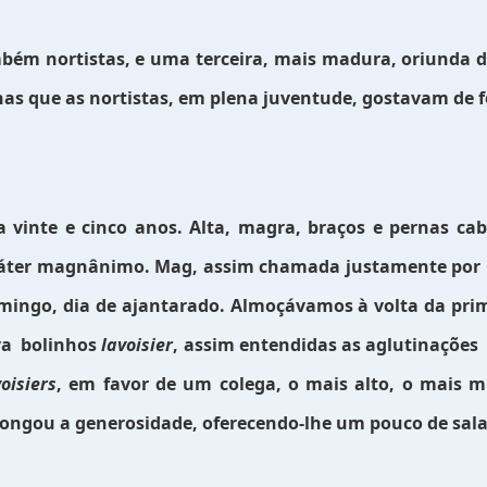
m nortistas, e uma terceira, mais madura, oriunda da
as que as nortistas, em plena juventude, gostavam de fo
vinte e cinco anos. Alta, magra, braços e pernas cabe
ráter magnânimo. Mag, assim chamada justamente por i
mingo, dia de ajantarado. Almoçávamos à volta da prim
va
bolinhos
lavoisier
, assim entendidas as aglutinações
voisiers
, em favor de um colega, o mais alto, o mais 
longou a generosidade, oferecendo-lhe um pouco de sal