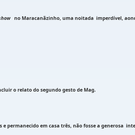
show
no Maracanãzinho, uma noitada
imperdível, aon
oncluir o relato do segundo gesto de Mag.
s e permanecido em casa três
,
não fosse a generosa
int