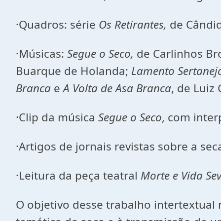
·
Quadros: série
Os Retirantes,
de Cândid
·
Músicas:
Segue o Seco,
de Carlinhos B
Buarque de Holanda;
Lamento Sertanej
Branca
e
A Volta de Asa Branca
, de Lui
·
Clip da música
Segue o Seco
, com inte
·
Artigos de jornais revistas sobre a sec
·
Leitura da peça teatral
Morte e Vida Se
O objetivo desse trabalho intertextua