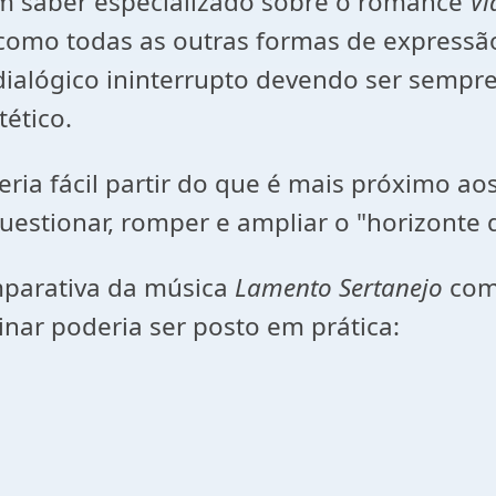
um saber especializado sobre o romance
Vi
como todas as outras formas de expressão 
dialógico ininterrupto devendo ser sempr
tético.
eria fácil partir do que é mais próximo a
estionar, romper e ampliar o "horizonte d
mparativa da música
Lamento Sertanejo
com
linar poderia ser posto em prática: