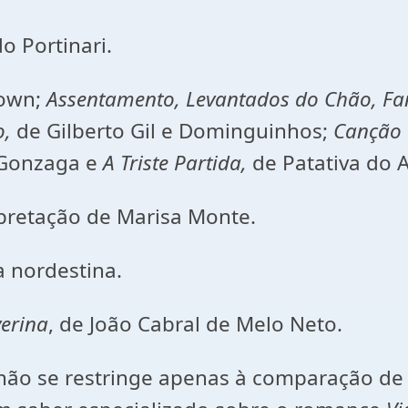
o Portinari.
rown;
Assentamento, Levantados do Chão, Fa
o,
de Gilberto Gil e Dominguinhos;
Canção 
z Gonzaga e
A Triste Partida,
de Patativa do 
rpretação de Marisa Monte.
a nordestina.
verina
, de João Cabral de Melo Neto.
l não se restringe apenas à comparação de