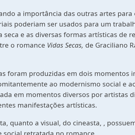
ando a importância das outras artes para o
riais poderiam ser usados para um trabalho
 seca e as diversas formas artísticas de
ntre o romance
Vidas Secas,
de Graciliano R
cas foram produzidas em dois momentos imp
comitantemente ao modernismo social e a
atada em momentos diversos por artistas 
ntes manifestações artísticas.
a, quanto a visual, do cineasta, , possuem
de social retratada no romance.