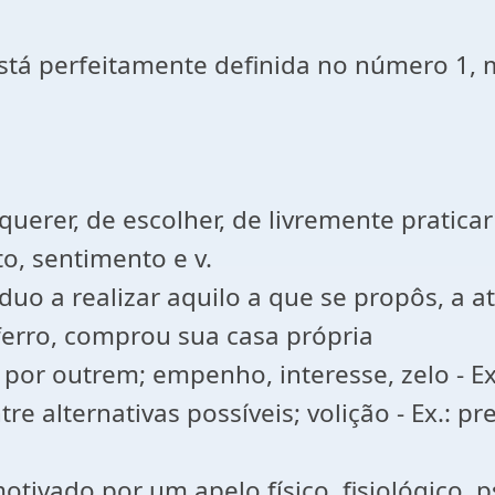
tá perfeitamente definida no número 1, ma
rer, de escolher, de livremente praticar o
o, sentimento e v.
íduo a realizar aquilo a que se propôs, a a
 ferro, comprou sua casa própria
por outrem; empenho, interesse, zelo - Ex.
re alternativas possíveis; volição - Ex.: p
ivado por um apelo físico, fisiológico, ps