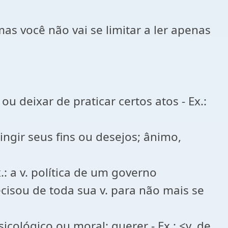
s você não vai se limitar a ler apenas
u deixar de praticar certos atos - Ex.:
tingir seus fins ou desejos; ânimo,
: a v. política de um governo
recisou de toda sua v. para não mais se
icológico ou moral; querer - Ex.: <v. de