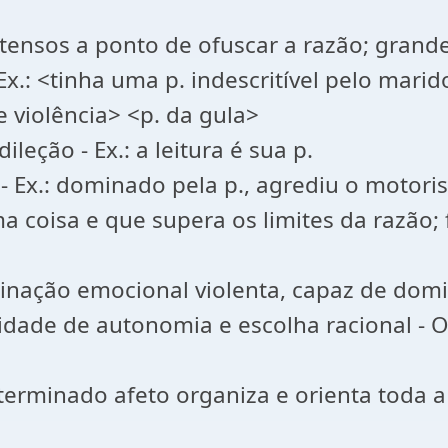
intensos a ponto de ofuscar a razão; gran
 Ex.: <tinha uma p. indescritível pelo mar
 e violência> <p. da gula>
leção - Ex.: a leitura é sua p.
a - Ex.: dominado pela p., agrediu o motor
 coisa e que supera os limites da razão; f
inclinação emocional violenta, capaz de d
ade de autonomia e escolha racional - Obs.
terminado afeto organiza e orienta toda