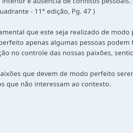
interior e ausência de conflitos pessoais.
Quadrante - 11° edição, Pg. 47 )
amental que este seja realizado de modo 
rfeito apenas algumas pessoas podem fa
ção no controle das nossas paixões, senti
 paixões que devem de modo perfeito ser
dos que não interessam ao contexto.