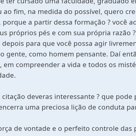
ocê ter cursado uma faculdade, graduado
 ao fim, na medida do possível, quero cre
porque a partir dessa formação ? você ad
s próprios pés e com sua própria razão ?
 depois para que você possa agir livreme
omo gente, como homem pensante. Daí entã
te, em compreender a vida e todos os mist
dade.
itação deveras interessante ? que pode 
 encerra uma preciosa lição de conduta 
ça de vontade e o perfeito controle das p