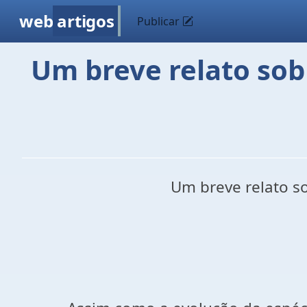
web
artigos
Publicar
Um breve relato so
Um breve relato s