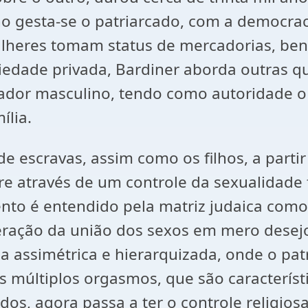
o gesta-se o patriarcado, com a democrac
lheres tomam status de mercadorias, bens
edade privada, Bardiner aborda outras qu
ador masculino, tendo como autoridade o 
ília.
avas, assim como os filhos, a partir da
e através de um controle da sexualidade f
o é entendido pela matriz judaica como, 
eração da união dos sexos em mero desejo
a assimétrica e hierarquizada, onde o pa
s múltiplos orgasmos, que são característ
os, agora passa a ter o controle religios