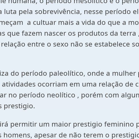
mana, o período mesolítico e o período
luta pela sobrevivência, nesse período 
omeçam a cultuar mais a vida do que a mo
as que fazem nascer os produtos da terra
 a relação entre o sexo não se estabelece 
o período paleolítico, onde a mulher proc
 atividades ocorriam em uma relação de 
uar no período neolítico , porém com alg
 prestigio.
 permitir um maior prestigio feminino p
 homens, apesar de não terem o prestigio