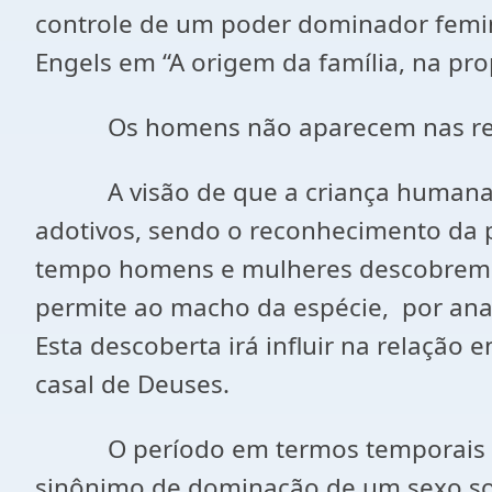
controle de um poder dominador femin
Engels em “A origem da família, na pro
Os homens não aparecem nas repres
A visão de que a criança humana era
adotivos, sendo o reconhecimento da p
tempo homens e mulheres descobrem qu
permite ao macho da espécie, por anal
Esta descoberta irá influir na relação 
casal de Deuses.
O período em termos temporais em qu
sinônimo de dominação de um sexo sobr