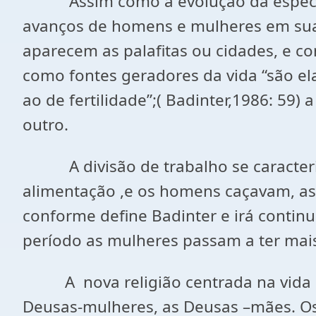
Assim como a evolução da espécie hu
avanços de homens e mulheres em sua 
aparecem as palafitas ou cidades, e c
como fontes geradores da vida “são el
ao de fertilidade”;( Badinter,1986: 59)
outro.
A divisão de trabalho se caracteriza d
alimentação ,e os homens caçavam, as
conforme define Badinter e irá contin
período as mulheres passam a ter mais
A nova religião centrada na vida irá
Deusas-mulheres, as Deusas –mães. Os