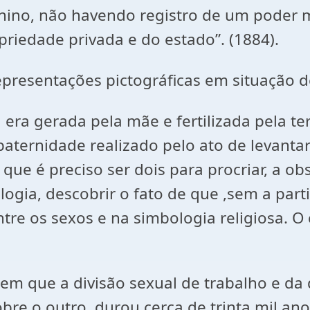
ino, não havendo registro de um poder m
priedade privada e do estado”. (1884).
entações pictográficas em situação de
 gerada pela mãe e fertilizada pela te
aternidade realizado pelo ato de levantar
e é preciso ser dois para procriar, a ob
ogia, descobrir o fato de que ,sem a par
entre os sexos e na simbologia religiosa. O
e a divisão sexual de trabalho e da di
e o outro, durou cerca de trinta mil anos