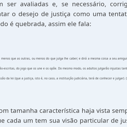
ser avaliadas e, se necessário, corrig
ar o desejo de justiça como uma tentati
do é quebrada, assim ele fala:
m menos que as outras, ou menos do que julga lhe caber; e dirá a mesma coisa a seu amigui
não-escritas, do jogo que os une e os opõe. Do mesmo modo, os adultos julgarão injustas tan
são da lei (que a justiça, isto é, no caso, a instituição judiciária, terá de conhecer e julgar)
m tamanha característica haja vista sem
ue cada um tem sua visão particular de jus