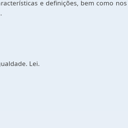
características e definições, bem como n
.
gualdade. Lei.