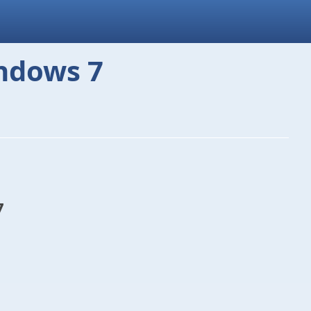
indows 7
7