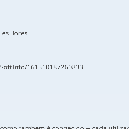
uesFlores
oSoftInfo/161310187260833
como também é conhecido ─ cada utilizad