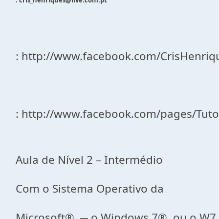
: cris_henriques@live.com.pt
: http://www.facebook.com/CrisHenriq
: http://www.facebook.com/pages/Tut
Aula de Nível 2 – Intermédio
Com o Sistema Operativo da
Microsoft®, ─ o Windows 7®, ou o W7 