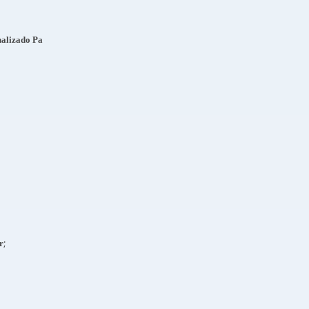
alizado Pa
;
r