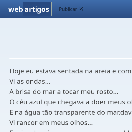
web
artigos
Publicar
Hoje eu estava sentada na areia e come
Vi as ondas...
A brisa do mar a tocar meu rosto...
O céu azul que chegava a doer meus ol
E na água tão transparente do mar,dav
Vi rancor em meus olhos...