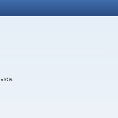
M
vida.