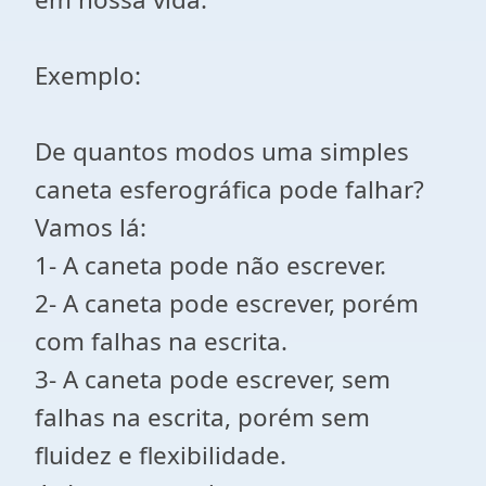
Exemplo:
De quantos modos uma simples
caneta esferográfica pode falhar?
Vamos lá:
1- A caneta pode não escrever.
2- A caneta pode escrever, porém
com falhas na escrita.
3- A caneta pode escrever, sem
falhas na escrita, porém sem
fluidez e flexibilidade.