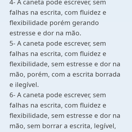
4- A caneta pode escrever, sem
falhas na escrita, com fluidez e
flexibilidade porém gerando
estresse e dor na mão.
5- A caneta pode escrever, sem
falhas na escrita, com fluidez e
flexibilidade, sem estresse e dor na
mão, porém, com a escrita borrada
e ilegível.
6- A caneta pode escrever, sem
falhas na escrita, com fluidez e
flexibilidade, sem estresse e dor na
mão, sem borrar a escrita, legível,