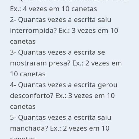
Ex.: 4 vezes em 10 canetas
2- Quantas vezes a escrita saiu
interrompida? Ex.: 3 vezes em 10
canetas
3- Quantas vezes a escrita se
mostraram presa? Ex.: 2 vezes em
10 canetas
4- Quantas vezes a escrita gerou
desconforto? Ex.: 3 vezes em 10
canetas
5- Quantas vezes a escrita saiu
manchada? Ex.: 2 vezes em 10
canetas