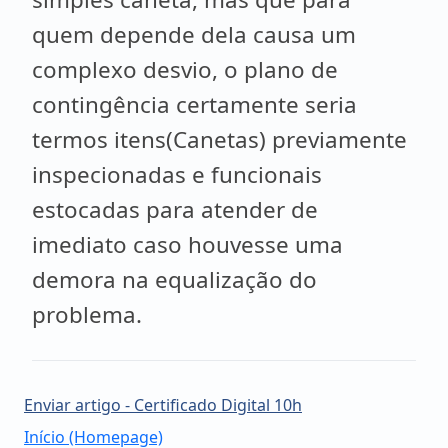
quem depende dela causa um
complexo desvio, o plano de
contingência certamente seria
termos itens(Canetas) previamente
inspecionadas e funcionais
estocadas para atender de
imediato caso houvesse uma
demora na equalização do
problema.
Enviar artigo - Certificado Digital 10h
Início (Homepage)