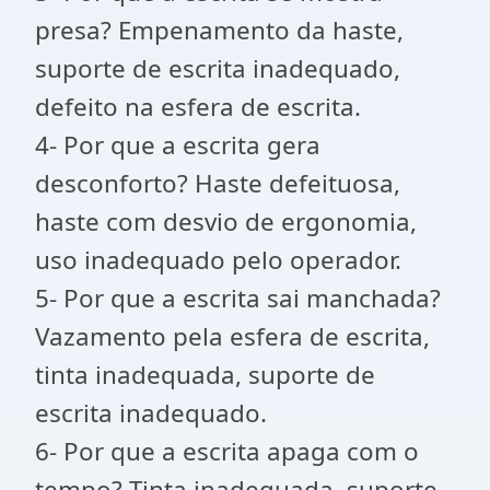
presa? Empenamento da haste,
suporte de escrita inadequado,
defeito na esfera de escrita.
4- Por que a escrita gera
desconforto? Haste defeituosa,
haste com desvio de ergonomia,
uso inadequado pelo operador.
5- Por que a escrita sai manchada?
Vazamento pela esfera de escrita,
tinta inadequada, suporte de
escrita inadequado.
6- Por que a escrita apaga com o
tempo? Tinta inadequada, suporte