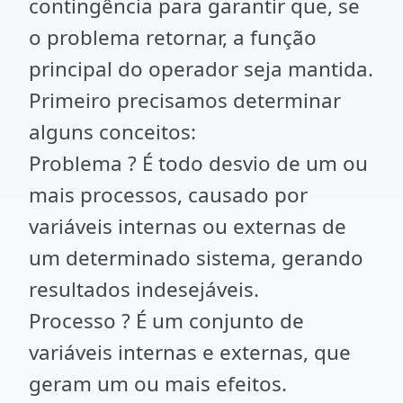
contingência para garantir que, se
o problema retornar, a função
principal do operador seja mantida.
Primeiro precisamos determinar
alguns conceitos:
Problema ? É todo desvio de um ou
mais processos, causado por
variáveis internas ou externas de
um determinado sistema, gerando
resultados indesejáveis.
Processo ? É um conjunto de
variáveis internas e externas, que
geram um ou mais efeitos.