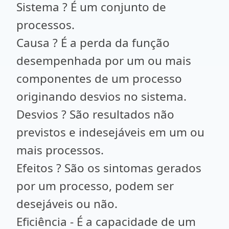
Sistema ? É um conjunto de
processos.
Causa ? É a perda da função
desempenhada por um ou mais
componentes de um processo
originando desvios no sistema.
Desvios ? São resultados não
previstos e indesejáveis em um ou
mais processos.
Efeitos ? São os sintomas gerados
por um processo, podem ser
desejáveis ou não.
Eficiência - É a capacidade de um