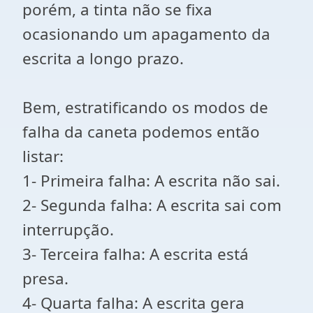
porém, a tinta não se fixa
ocasionando um apagamento da
escrita a longo prazo.
Bem, estratificando os modos de
falha da caneta podemos então
listar:
1- Primeira falha: A escrita não sai.
2- Segunda falha: A escrita sai com
interrupção.
3- Terceira falha: A escrita está
presa.
4- Quarta falha: A escrita gera