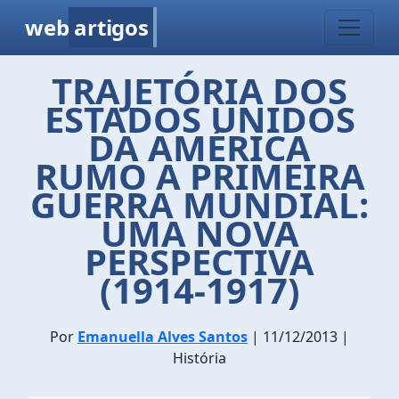
web
artigos
TRAJETÓRIA DOS
ESTADOS UNIDOS
DA AMÉRICA
RUMO A PRIMEIRA
GUERRA MUNDIAL:
UMA NOVA
PERSPECTIVA
(1914-1917)
Por
Emanuella Alves Santos
| 11/12/2013 |
História