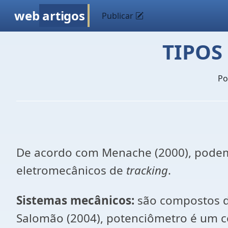
web
artigos
Publicar
TIPOS
P
De acordo com Menache (2000), podem s
eletromecânicos de
tracking
.
Sistemas mecânicos:
são compostos d
Salomão (2004), potenciômetro é um co