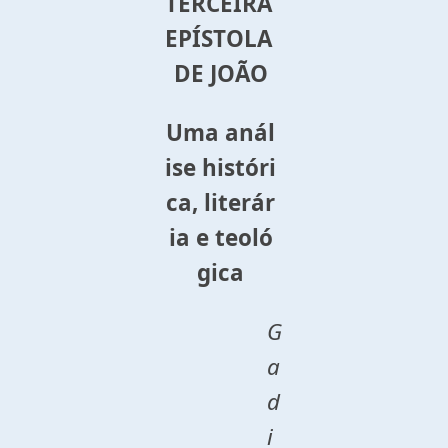
TERCEIRA
EPÍSTOLA
DE
JOÃO
Uma
anál
ise
históri
ca,
literár
ia
e
teoló
gica
G
a
d
i