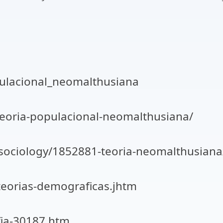
opulacional_neomalthusiana
teoria-populacional-neomalthusiana/
/sociology/1852881-teoria-neomalthusiana
teorias-demograficas.jhtm
ia-30187.htm