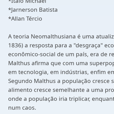
*Ítalo Michael
*Jarnerson Batista
*Allan Tércio
A teoria Neomalthusiana é uma atuali
1836) a resposta para a "desgraça" ec
econômico-social de um país, era de r
Malthus afirma que com uma superpopu
em tecnologia, em indústrias, enfim em
Segundo Malthus a população cresce se
alimento cresce semelhante a uma prog
onde a população iria triplicar, enqua
num caos.