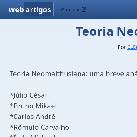
web
artigos
Publicar
Teoria Ne
Por
CLE
Teoria Neomalthusiana: uma breve aná
*Júlio César
*Bruno Mikael
*Carlos André
*Rômulo Carvalho