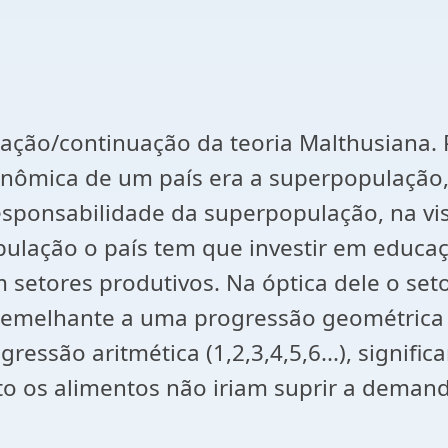
zação/continuação da teoria Malthusiana.
onômica de um país era a superpopulação, 
esponsabilidade da superpopulação, na vi
lação o país tem que investir em educaçã
 setores produtivos. Na óptica dele o seto
melhante a uma progressão geométrica (1,
ressão aritmética (1,2,3,4,5,6...), signi
nto os alimentos não iriam suprir a deman