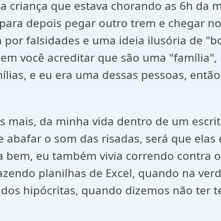
da criança que estava chorando as 6h da 
para depois pegar outro trem e chegar no 
or falsidades e uma ideia ilusória de "bo
em você acreditar que são uma "família",
lias, e eu era uma dessas pessoas, entã
zes mais, da minha vida dentro de um escr
abafar o som das risadas, será que elas e
a bem, eu também vivia correndo contra 
zendo planilhas de Excel, quando na verd
odos hipócritas, quando dizemos não ter t