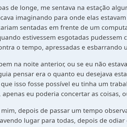
oas de longe, me sentava na estação algu
ficava imaginando para onde elas estavam
çariam sentadas em frente de um comput
e quando estivessem esgotadas pudessem
contra o tempo, apressadas e esbarrando 
em na noite anterior, ou se eu não estava
guia pensar era o quanto eu desejava est
s que isso fosse possível eu tinha um traba
a, apenas eu poderia concertar as coisas,
a mim, depois de passar um tempo obser
vendo lugar para todas, depois de odiar 