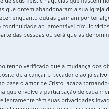
 de seus fiéis, e naquelas que nascem ho
s que ontem abandonaram a sua igreja d
cer, enquanto outras ganham por ter algo
continuidade ao lamentável círculo vicios
 parte das pessoas ou será que as denomi
lho tenho verificado que a mudança dos 
sito de alcançar o pecador e ao já salvo 
 base o amor de Cristo, acaba tornando-
ia que envolve a participação de cada me
e lentamente têm suas privacidades invad
uele membro, que começa a se sentir inú