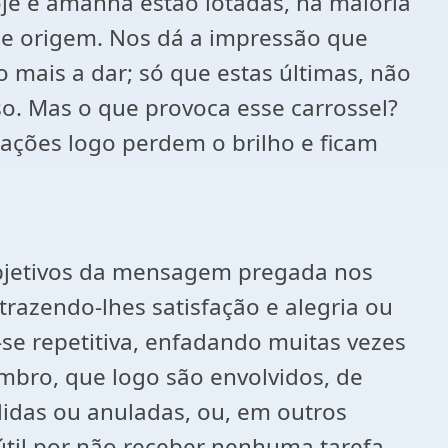
je e amanhã estão lotadas, na maioria
e origem. Nos dá a impressão que
 mais a dar; só que estas últimas, não
o. Mas o que provoca esse carrossel?
nações logo perdem o brilho e ficam
objetivos da mensagem pregada nos
trazendo-lhes satisfação e alegria ou
se repetitiva, enfadando muitas vezes
mbro, que logo são envolvidos, de
idas ou anuladas, ou, em outros
til por não receber nenhuma tarefa