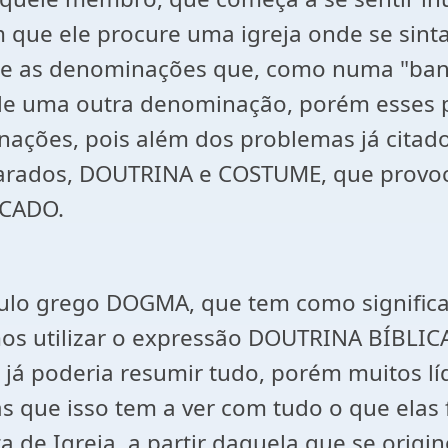
 que ele procure uma igreja onde se sinta 
re as denominações que, como numa "banc
 de uma outra denominação, porém esses 
ações, pois além dos problemas já citados
eparados, DOUTRINA e COSTUME, que prov
PECADO.
ábulo grego DOGMA, que tem como signifi
os utilizar o expressão DOUTRINA BÍBLIC
i já poderia resumir tudo, porém muitos líd
 que isso tem a ver com tudo o que elas 
a de Igreja, a partir daquela que se orig