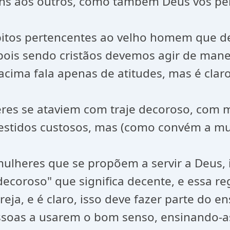
s aos outros, como também Deus vos perd
ábitos pertencentes ao velho homem que 
 pois sendo cristãos devemos agir de man
cima fala apenas de atitudes, mas é claro 
es se ataviem com traje decoroso, com m
vestidos custosos, mas (como convém a mu
ulheres que se propõem a servir a Deus, 
decoroso" que significa decente, e essa r
ja, e é claro, isso deve fazer parte do e
ssoas a usarem o bom senso, ensinando-as 