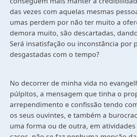
conseguem mais manter a credibilidade
das vezes com aquelas mesmas pessoa
umas perdem por não ter muito a ofere
demora muito, são descartadas, dando 
Será insatisfação ou inconstância por
desgastadas com o tempo?
No decorrer de minha vida no evange
púlpitos, a mensagem que tinha o propó
arrependimento e confissão tendo como
os seus ouvintes, e também a burocrac
uma forma ou de outra, em atividades 
casos, não se faz nenhuma menção daq