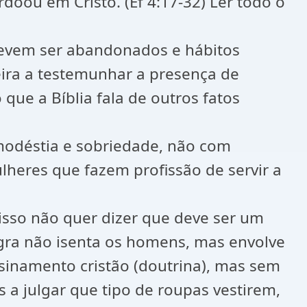
oou em Cristo. (Ef 4:17-32) Ler todo o
devem ser abandonados e hábitos
eira a testemunhar a presença de
que a Bíblia fala de outros fatos
odéstia e sobriedade, não com
lheres que fazem profissão de servir a
isso não quer dizer que deve ser um
egra não isenta os homens, mas envolve
nsinamento cristão (doutrina), mas sem
a julgar que tipo de roupas vestirem,