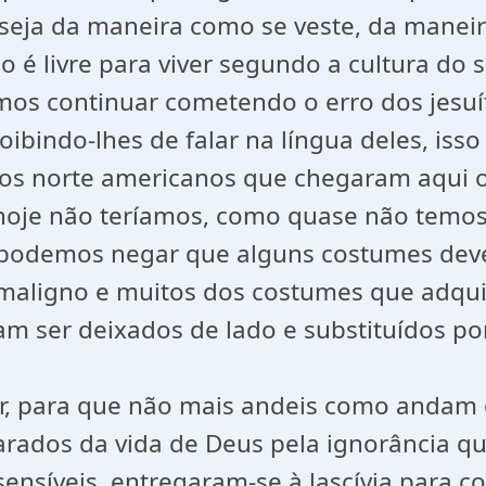
seja da maneira como se veste, da maneira
o é livre para viver segundo a cultura do 
mos continuar cometendo o erro dos jesuí
oibindo-lhes de falar na língua deles, isso
rios norte americanos que chegaram aqui 
, hoje não teríamos, como quase não temos
 podemos negar que alguns costumes dev
o maligno e muitos dos costumes que adqu
am ser deixados de lado e substituídos po
nhor, para que não mais andeis como andam
ados da vida de Deus pela ignorância qu
sensíveis, entregaram-se à lascívia para