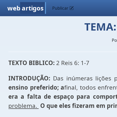
web
artigos
Publicar
TEMA
P
TEXTO BIBLICO:
2 Reis 6: 1-7
INTRODUÇÃO:
Das inúmeras lições p
ensino preferido; a
final, todos enfr
era a falta de espaço para comport
problema.
O que eles fizeram em pri