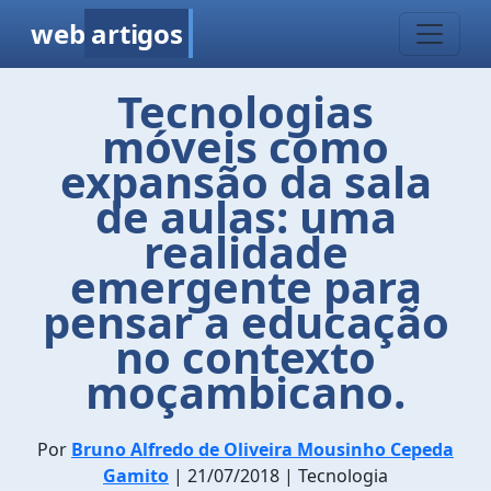
web
artigos
Tecnologias
móveis como
expansão da sala
de aulas: uma
realidade
emergente para
pensar a educação
no contexto
moçambicano.
Por
Bruno Alfredo de Oliveira Mousinho Cepeda
Gamito
| 21/07/2018 | Tecnologia