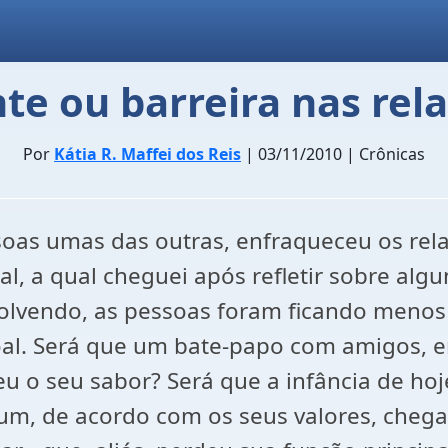
nte ou barreira nas re
Por
Kátia R. Maffei dos Reis
| 03/11/2010 | Crônicas
ssoas umas das outras, enfraqueceu os r
cal, a qual cheguei após refletir sobre algu
nvolvendo, as pessoas foram ficando men
oal. Será que um bate-papo com amigos, e
u o seu sabor? Será que a infância de ho
m, de acordo com os seus valores, chega