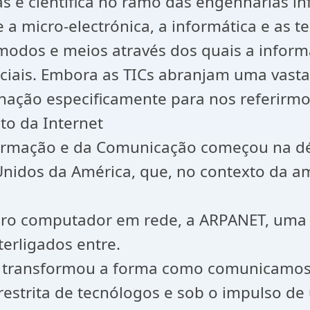
s e científica no ramo das engenharias i
 a micro-electrónica, a informática e as 
modos e meios através dos quais a inform
ficiais. Embora as TICs abranjam uma vast
nação especificamente para nos referirmos
to da Internet
formação e da Comunicação começou na déc
idos da América, que, no contexto da ame
meiro computador em rede, a ARPANET, uma
erligados entre.
e transformou a forma como comunicamos 
estrita de tecnólogos e sob o impulso d