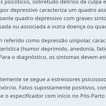
 psicóticos, sobretudo delírios de culpa 
por depressivo caracteriza um quadro ass
ante quadro depressivo com graves sinto
sada ou associada a outra doença ou quadr
 referido como depressão unipolar, caract
erística (humor deprimido, anedonia, fati
). Para o diagnóstico, os sintomas devem e
temente se segue a estressores psicosso
ivórcio. Fatos supostamente positivos, co
se o especificador com início no Pós-Part