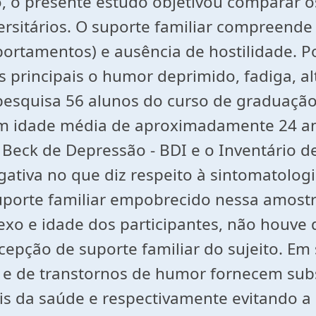
o, o presente estudo objetivou comparar 
ersitários. O suporte familiar compreende
portamentos) e ausência de hostilidade. 
rincipais o humor deprimido, fadiga, alt
pesquisa 56 alunos do curso de graduaçã
com idade média de aproximadamente 24 a
Beck de Depressão - BDI e o Inventário de
gativa no que diz respeito à sintomatolog
suporte familiar empobrecido nessa amostr
xo e idade dos participantes, não houve di
epção de suporte familiar do sujeito. Em 
r e de transtornos de humor fornecem subs
is da saúde e respectivamente evitando a