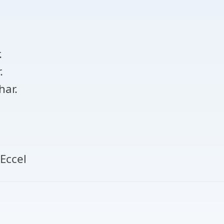
.
.
har.
Eccel