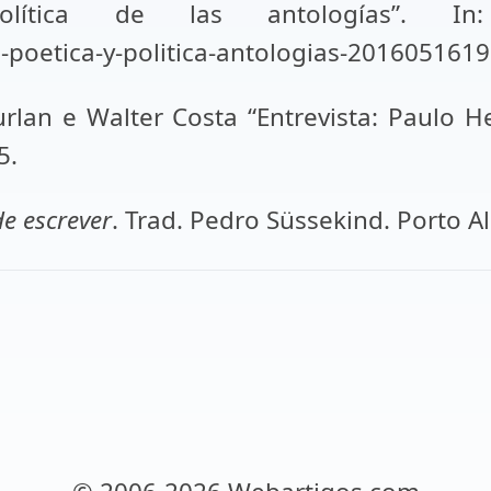
política de las antologías”. 
i-poetica-y-politica-antologias-2016051619
rlan e Walter Costa “Entrevista: Paulo H
5.
de escrever
. Trad. Pedro Süssekind. Porto 