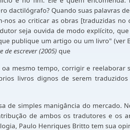
nício e no fim. Ele é quem encomenda.
o dactilógrafo? Quando suas palavras de
m-nos ao criticar as obras [traduzidas no
adutor seja ouvida de modo explícito, qu
ue publique um artigo ou um livro" (ver 
te de escrever (2005)
que
 oa mesmo tempo, corrigir e reelaborar
prios livros dignos de serem traduzidos
sa de simples manigância do mercado. No
ntribução de ambos os tradutores e os an
ogia, Paulo Henriques Britto tem sua opi