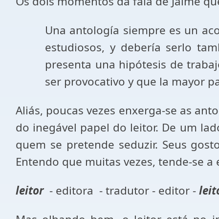
Os dois momentos da fala de Jaime qu
Una antología siempre es un acont
estudiosos, y debería serlo tamb
presenta una hipótesis de trab
ser provocativo y que la mayor par
Aliás, poucas vezes enxerga-se as anto
do inegável papel do leitor. De um lad
quem se pretende seduzir. Seus gosto
Entendo que muitas vezes, tende-se a e
leitor
- editora - tradutor - editor -
leit