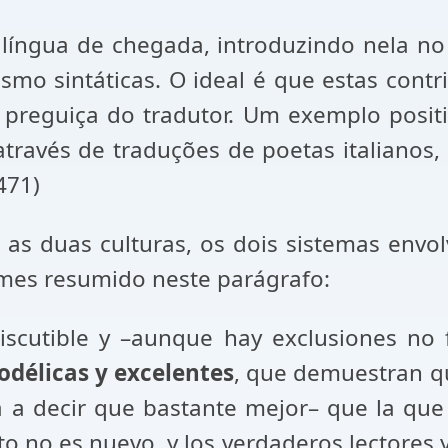
 língua de chegada, introduzindo nela 
mo sintáticas. O ideal é que estas contr
preguiça do tradutor. Um exemplo positiv
através de traduções de poetas italianos
471)
 as duas culturas, os dois sistemas envo
mes resumido neste parágrafo:
scutible y –aunque hay exclusiones no fá
odélicas y excelentes
, que demuestran qu
ía a decir que bastante mejor– que la qu
Esto no es nuevo, y los verdaderos lectores