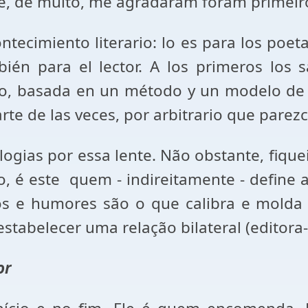
e, de muito, me agradaram foram primeir
ecimiento literario: lo es para los poetas 
ién para el lector. A los primeros los s
ajo, basada en un método y un modelo de
te de las veces, por arbitrario que parezc
logias por essa lente. Não obstante, fiqu
o, é este quem - indireitamente - define a
s e humores são o que calibra e molda c
stabelecer uma relação bilateral (editora-
or