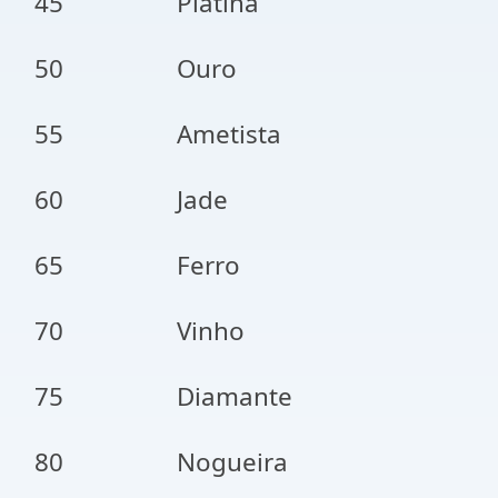
45
Platina
50
Ouro
55
Ametista
60
Jade
65
Ferro
70
Vinho
75
Diamante
80
Nogueira