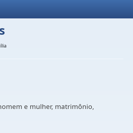
s
lia
 homem e mulher, matrimônio,