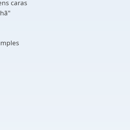
ens caras
hã"
imples