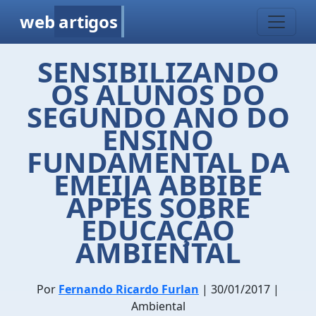
web
artigos
SENSIBILIZANDO
OS ALUNOS DO
SEGUNDO ANO DO
ENSINO
FUNDAMENTAL DA
EMEIJA ABBIBE
APPES SOBRE
EDUCAÇÃO
AMBIENTAL
Por
Fernando Ricardo Furlan
| 30/01/2017 |
Ambiental