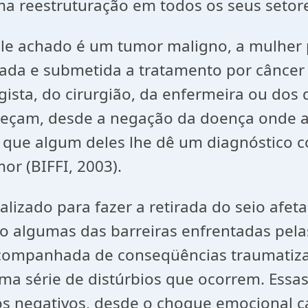
a reestruturação em todos os seus setor
e achado é um tumor maligno, a mulher pa
ticada e submetida a tratamento por cânce
ogista, do cirurgião, da enfermeira ou d
começam, desde a negação da doença onde a
 que algum deles lhe dê um diagnóstico co
or (BIFFI, 2003).
lizado para fazer a retirada do seio afeta
são algumas das barreiras enfrentadas pe
 acompanhada de conseqüências traumatiza
a série de distúrbios que ocorrem. Essas 
s negativos, desde o choque emocional c