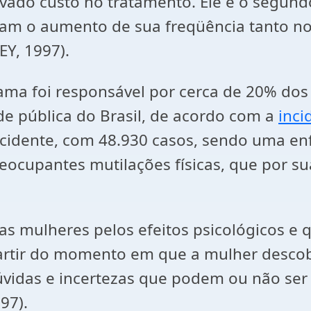
evado custo no tratamento. Ele é o segun
icam o aumento de sua freqüência tanto n
Y, 1997).
ma foi responsável por cerca de 20% dos 
 pública do Brasil, de acordo com a
inci
ncidente, com 48.930 casos, sendo uma e
eocupantes mutilações físicas, que por s
las mulheres pelos efeitos psicológicos e
 partir do momento em que a mulher desc
dúvidas e incertezas que podem ou não ser
97).