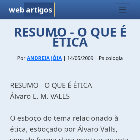
web
artigos
RESUMO - O QUE É
ÉTICA
Por
ANDREIA JÓIA
| 14/05/2009 | Psicologia
RESUMO - O QUE É ÉTICA
Álvaro L. M. VALLS
O esboço do tema relacionado à
ética, esboçado por Álvaro Valls,
vem de forma clara mostrar quanta