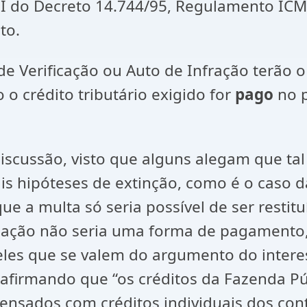
7, I do Decreto 14.744/95, Regulamento I
to.
de Verificação ou Auto de Infração terão o
 o crédito tributário exigido for
pago
no p
scussão, visto que alguns alegam que tal
s hipóteses de extinção, como é o caso d
que a multa só seria possível de ser restit
sação não seria uma forma de pagamento
ueles que se valem do argumento do inter
 afirmando que “os créditos da Fazenda Pú
ensados com créditos individuais dos cont