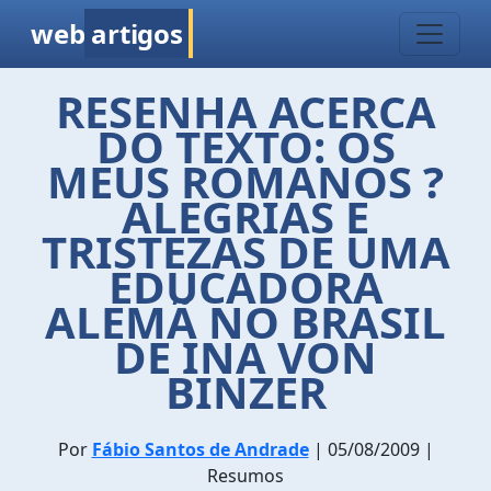
web
artigos
RESENHA ACERCA
DO TEXTO: OS
MEUS ROMANOS ?
ALEGRIAS E
TRISTEZAS DE UMA
EDUCADORA
ALEMÃ NO BRASIL
DE INA VON
BINZER
Por
Fábio Santos de Andrade
| 05/08/2009 |
Resumos