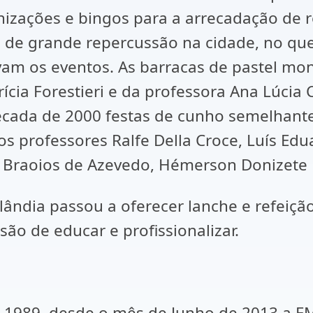
nizações e bingos para a arrecadação de 
os de grande repercussão na cidade, no q
avam os eventos. As barracas de pastel m
rícia Forestieri e da professora Ana Lúcia 
década de 2000 festas de cunho semelhant
dos professores Ralfe Della Croce, Luís E
 Braoios de Azevedo, Hémerson Donizete L
lândia passou a oferecer lanche e refeiçã
ão de educar e profissionalizar.
 1989, desde o mês de Junho de 2013 a E