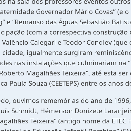
na sala dos professores eventos outros
aternidade Governador Mário Covas” (e o 
” e “Remanso das Águas Sebastião Batista
ncipação (com a correspectiva construção 
s Valêncio Calegari e Teodor Condiev (que 
a cidade, igualmente surgiram reminiscênc
idades nas instalações que culminariam na
 Roberto Magalhães Teixeira”, até esta se
ca Paula Souza (CEETEPS) entre os anos d
vedo, ouvimos rememórias do ano de 1996,
ís Schmidt, Hémerson Donizete Laranjeira,
Magalhães Teixeira” (antigo nome da ETEC 