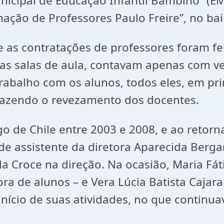
icipal de Educação Infantil Bambino” (E
ação de Professores Paulo Freire”, no ba
as contratações de professores foram fei
s salas de aula, contavam apenas com ven
rabalho com os alunos, todos eles, em pri
trazendo o revezamento dos docentes.
go de Chile entre 2003 e 2008, e ao retorn
e assistente da diretora Aparecida Bergam
lla Croce na direção. Na ocasião, Maria Fát
a de alunos – e Vera Lúcia Batista Cajara
início de suas atividades, no que contin