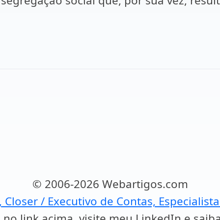
a a segregação social que, por sua vez, re
© 2006-2026 Webartigos.com
, Closer / Executivo de Contas, Especialist
 no link acima, visite meu LinkedIn e saib