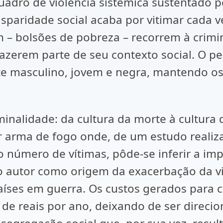
adro de violência sistêmica sustentado p
paridade social acaba por vitimar cada ve
– bolsões de pobreza – recorrem à crimin
erem parte de seu contexto social. O per
te masculino, jovem e negra, mantendo os
minalidade: da cultura da morte à cultura
r arma de fogo onde, de um estudo realiza
 número de vítimas, pôde-se inferir a im
lo autor como origem da exacerbação da vio
íses em guerra. Os custos gerados para 
de reais por ano, deixando de ser direcio