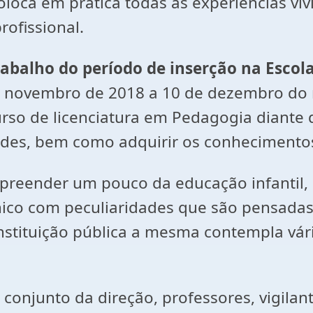
oca em prática todas as experiências viv
ofissional.
trabalho do período de inserção na Escol
e novembro de 2018 a 10 de dezembro do 
curso de licenciatura em Pedagogia diante 
des, bem como adquirir os conhecimentos
preender um pouco da educação infantil,
co com peculiaridades que são pensadas d
nstituição pública a mesma contempla vári
conjunto da direção, professores, vigilante