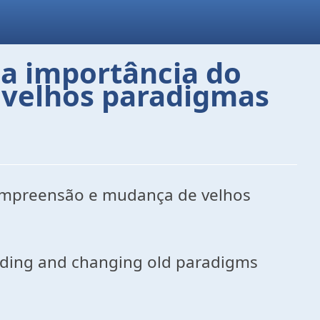
 a importância do
 velhos paradigmas
compreensão e mudança de velhos
tanding and changing old paradigms