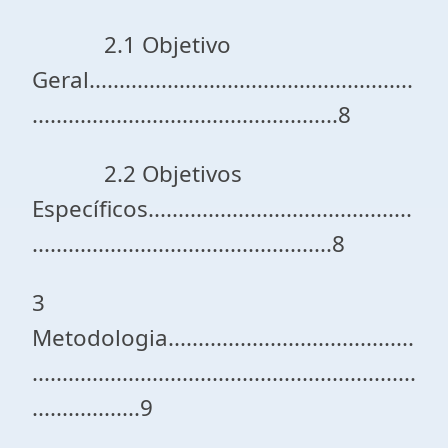
2.1 Objetivo
Geral......................................................
...................................................8
2.2 Objetivos
Específicos............................................
..................................................8
3
Metodologia.........................................
................................................................
..................9