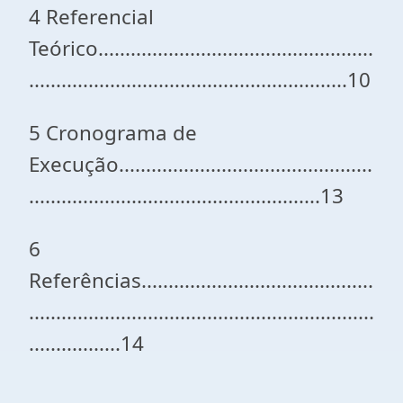
4 Referencial
Teórico...................................................
...........................................................10
5 Cronograma de
Execução...............................................
......................................................13
6
Referências...........................................
................................................................
.................14