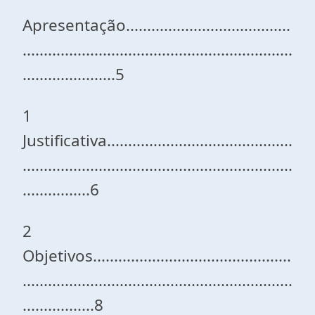
Apresentação.......................................
................................................................
......................5
1
Justificativa............................................
................................................................
................6
2
Objetivos...............................................
................................................................
.................8