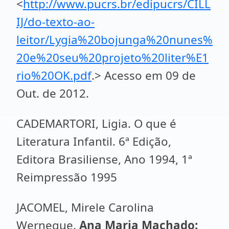
<
http://www.pucrs.br/edipucrs/CILL
IJ/do-texto-ao-
leitor/Lygia%20bojunga%20nunes%
20e%20seu%20projeto%20liter%E1
rio%20OK.pdf
.> Acesso em 09 de
Out. de 2012.
CADEMARTORI, Ligia. O que é
Literatura Infantil. 6ª Edição,
Editora Brasiliense, Ano 1994, 1ª
Reimpressão 1995
JACOMEL, Mirele Carolina
Werneque.
Ana Maria Machado: