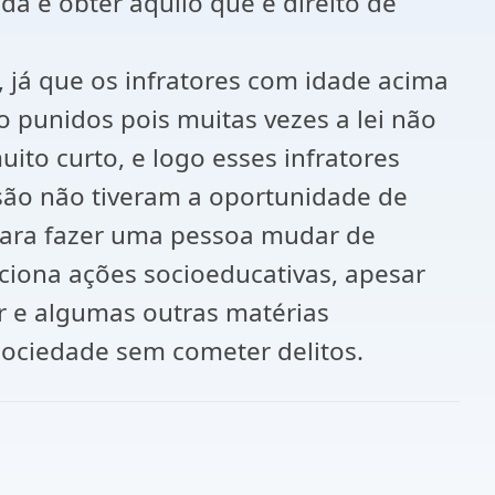
da e obter aquilo que é direito de
 já que os infratores com idade acima
 punidos pois muitas vezes a lei não
ito curto, e logo esses infratores
isão não tiveram a oportunidade de
para fazer uma pessoa mudar de
rciona ações socioeducativas, apesar
er e algumas outras matérias
 sociedade sem cometer delitos.