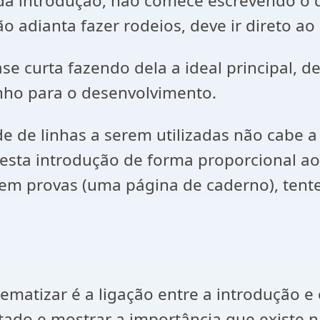
e da introdução, não comece escrevendo o
o adianta fazer rodeios, deve ir direto ao
 curta fazendo dela a ideal principal, 
nho para o desenvolvimento.
 de linhas a serem utilizadas não cabe a 
esta introdução de forma proporcional ao
m provas (uma página de caderno), tente 
lematizar é a ligação entre a introdução e
tado e mostrar a importância que existe n