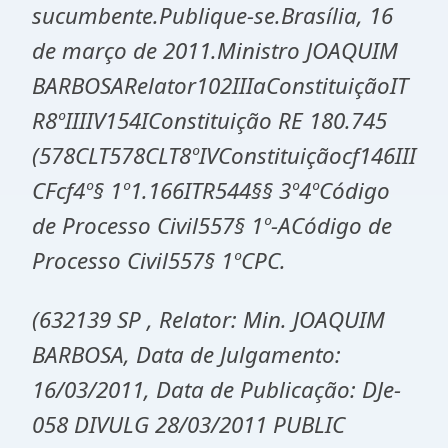
sucumbente.Publique-se.Brasília, 16
de março de 2011.Ministro JOAQUIM
BARBOSARelator102IIIaConstituiçãoIT
R8ºIIIIV154IConstituição RE 180.745
(578CLT578CLT8ºIVConstituiçãocf146III
CFcf4º§ 1º1.166ITR544§§ 3º4ºCódigo
de Processo Civil557§ 1º-ACódigo de
Processo Civil557§ 1ºCPC.
(632139 SP , Relator: Min. JOAQUIM
BARBOSA, Data de Julgamento:
16/03/2011, Data de Publicação: DJe-
058 DIVULG 28/03/2011 PUBLIC