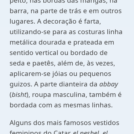
peito, nas bordas das mangas, na
barra, na parte de trás e em outros
lugares. A decoração é farta,
utilizando-se para as costuras linha
metálica dourada e prateada em
sentido vertical ou bordado de
seda e paetês, além de, às vezes,
aplicarem-se jóias ou pequenos
guizos. A parte dianteira da
abbay
(
bisht
), roupa masculina, também é
bordada com as mesmas linhas.
Alguns dos mais famosos vestidos
femininos do Catar,
el neshel
,
el