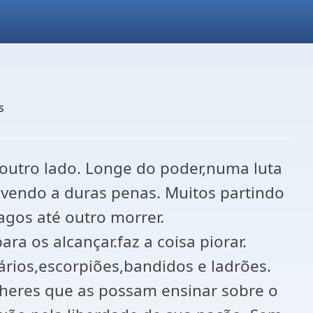
s
 outro lado. Longe do poder,numa luta
vivendo a duras penas. Muitos partindo
agos até outro morrer.
a os alcançar.faz a coisa piorar.
rios,escorpiões,bandidos e ladrões.
eres que as possam ensinar sobre o