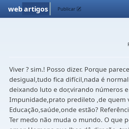
web
artigos
Publicar
Viver ? sim.! Posso dizer. Porque par
desigual,tudo fica difícil,nada é norm
deixando luto e dor,virando números em
Impunidade,prato predileto ,de quem vi
Educação,saúde,onde estão? Referênci
Ter medo não muda o mundo. O que po