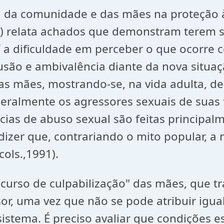
da comunidade e das mães na proteção às
994) relata achados que demonstram terem 
 a dificuldade em perceber o que ocorre c
fusão e ambivalência diante da nova situa
as mães, mostrando-se, na vida adulta, d
almente os agressores sexuais de suas fi
ias de abuso sexual são feitas principal
izer que, contrariando o mito popular, a
ols.,1991).
scurso de culpabilização" das mães, que tr
or, uma vez que não se pode atribuir igu
istema. É preciso avaliar que condições 