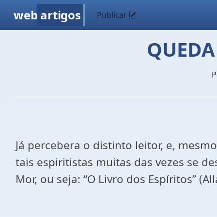
web
artigos
Publicar
QUEDA 
P
Já percebera o distinto leitor, e, mes
tais espiritistas muitas das vezes se 
Mor, ou seja: “O Livro dos Espíritos” (Al