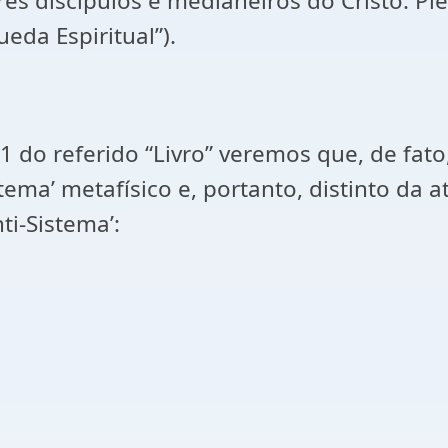
res discípulos e medianeiros do Cristo: Pie
ueda Espiritual”).
1 do referido “Livro” veremos que, de fat
stema’ metafísico e, portanto, distinto da
i-Sistema’: