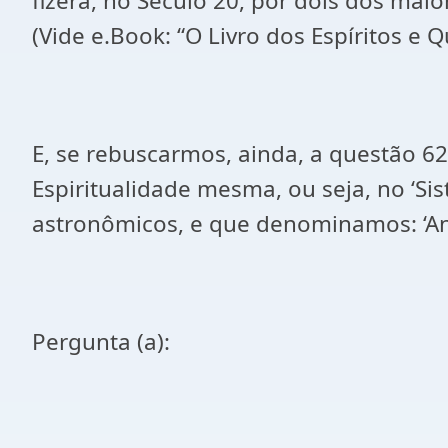
fizera, no Século 20, por dois dos maio
(Vide e.Book: “O Livro dos Espíritos e Q
E, se rebuscarmos, ainda, a questão 62
Espiritualidade mesma, ou seja, no ‘Si
astronômicos, e que denominamos: ‘Ant
Pergunta (a):