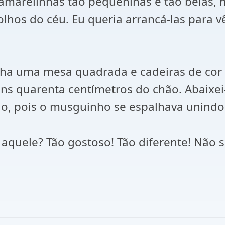
 amarelinhas tão pequeninas e tão belas,
 olhos do céu. Eu queria arrancá-las para 
inha uma mesa quadrada e cadeiras de cor
s quarenta centímetros do chão. Abaixei-
ão, pois o musguinho se espalhava unindo
aquele? Tão gostoso! Tão diferente! Não se