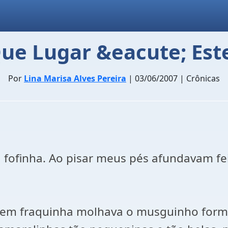
ue Lugar &eacute; Est
Por
Lina Marisa Alves Pereira
| 03/06/2007 | Crônicas
ofinha. Ao pisar meus pés afundavam feit
a bem fraquinha molhava o musguinho for