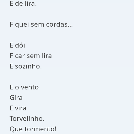
E de lira.
Fiquei sem cordas…
E dói
Ficar sem lira
E sozinho.
E o vento
Gira
E vira
Torvelinho.
Que tormento!