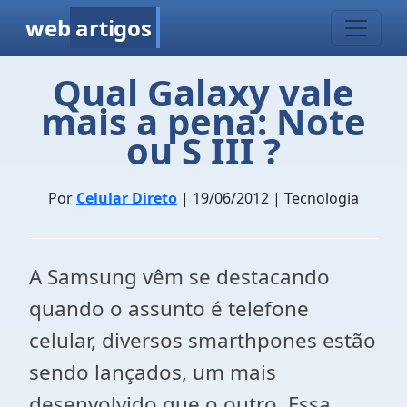
web
artigos
Qual Galaxy vale
mais a pena: Note
ou S III ?
Por
Celular Direto
| 19/06/2012 | Tecnologia
A Samsung vêm se destacando
quando o assunto é telefone
celular, diversos smarthpones estão
sendo lançados, um mais
desenvolvido que o outro. Essa