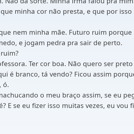
im. Não dá sorte. Minha irmã falou pra mim
e que minha cor não presta, e que por isso
m que nem minha mãe. Futuro ruim porque 
medo, e jogam pedra pra sair de perto.
 ruim?
fessora. Ter cor boa. Não quero ser preto
qui é branco, tá vendo? Ficou assim porq
 ó.
 machucando o meu braço assim, se eu peg
né? E se eu fizer isso muitas vezes, eu vo