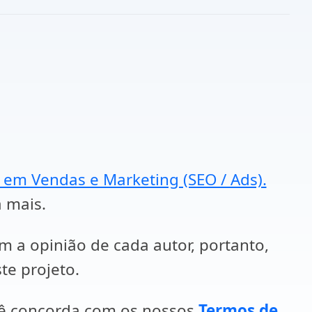
a em Vendas e Marketing (SEO / Ads).
a mais.
em a opinião de cada autor, portanto,
te projeto.
cê concorda com os nossos
Termos de