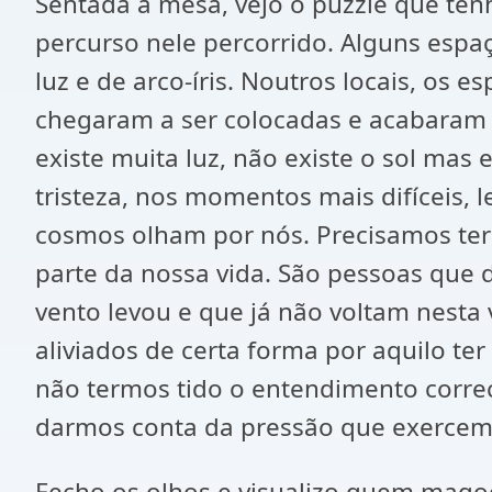
Sentada à mesa, vejo o puzzle que tenh
percurso nele percorrido. Alguns espaç
luz e de arco-íris. Noutros locais, os
chegaram a ser colocadas e acabaram p
existe muita luz, não existe o sol ma
tristeza, nos momentos mais difíceis
cosmos olham por nós. Precisamos ter 
parte da nossa vida. São pessoas que 
vento levou e que já não voltam nesta
aliviados de certa forma por aquilo te
não termos tido o entendimento corre
darmos conta da pressão que exercem
Fecho os olhos e visualizo quem mago