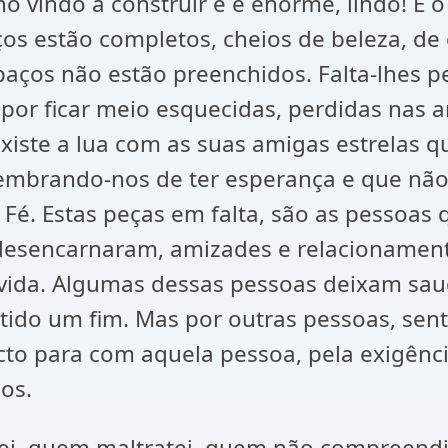
o vindo a construir e é enorme, lindo! É 
os estão completos, cheios de beleza, de c
 espaços não estão preenchidos. Falta-lhes
or ficar meio esquecidas, perdidas nas 
s existe a lua com as suas amigas estrela
, lembrando-nos de ter esperança e que n
Fé. Estas peças em falta, são as pessoas
desencarnaram, amizades e relacionamento
 vida. Algumas dessas pessoas deixam sau
r tido um fim. Mas por outras pessoas, se
cto para com aquela pessoa, pela exigênc
os.
ei, quem maltratei, quem não compreendi