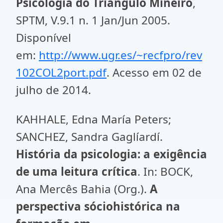
Psicologia do Triângulo Mineiro
,
SPTM, V.9.1 n. 1 Jan/Jun 2005.
Disponível
em:
http://www.ugr.es/~recfpro/rev
102COL2port.pdf
. Acesso em 02 de
julho de 2014.
KAHHALE, Edna María Peters;
SANCHEZ, Sandra Gaglíardí.
História da psicologia: a exigência
de uma leitura crítica
. In: BOCK,
Ana Mercês Bahia (Org.).
A
perspectiva sóciohistórica na