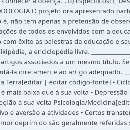
 conhecer a doença. . b) Específicos:  
DOLOGIA O projeto ora apresentado parte
o é, não tem apenas a pretensão de observ
ções de todos os envolvidos com a educa
o com êxito as palestras da educação e sa
édia, a enciclopédia livre. ______________
 artigos associados a um mesmo título. Se
tá-la diretamente ao artigo adequado. ____
da Terra[editar | editar código-fonte] • C
é mais baixa que à sua volta • Depressão 
região à sua volta Psicologia/Medicina[edi
vo e aversão a atividades • Certos trans
umor deprimido são geralmente referidas