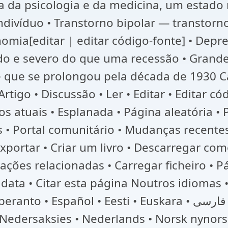
a da psicologia e da medicina, um estad
ndivíduo • Transtorno bipolar — transtorn
nomia[editar | editar código-fonte] • Dep
o e severo do que uma recessão • Grand
e que se prolongou pela década de 1930 
rtigo • Discussão • Ler • Editar • Editar có
os atuais • Esplanada • Página aleatória •
es • Portal comunitário • Mudanças recente
xportar • Criar um livro • Descarregar co
rações relacionadas • Carregar ficheiro • 
esta página Noutros idiomas • Afrikaans • العربية • Bos
i • Euskara • فارسی • Français • Gaeilge • Galego • Hrvatski
• Nedersaksies • Nederlands • Norsk nynors