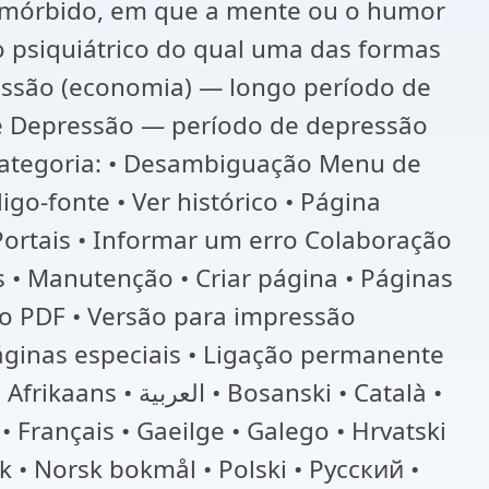
o mórbido, em que a mente ou o humor
o psiquiátrico do qual uma das formas
ressão (economia) — longo período de
e Depressão — período de depressão
Categoria: • Desambiguação Menu de
digo-fonte • Ver histórico • Página
 Portais • Informar um erro Colaboração
s • Manutenção • Criar página • Páginas
mo PDF • Versão para impressão
Páginas especiais • Ligação permanente
anski • Català •
k • Norsk bokmål • Polski • Русский •