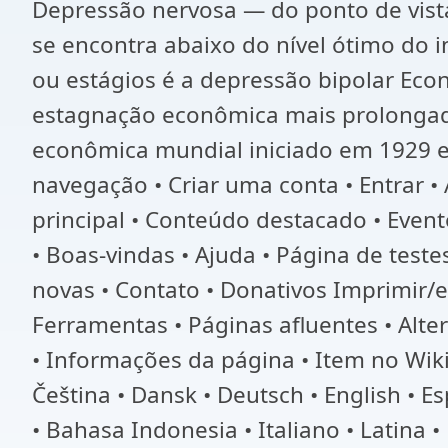
Depressão nervosa — do ponto de vist
se encontra abaixo do nível ótimo do i
ou estágios é a depressão bipolar Eco
estagnação econômica mais prolongad
econômica mundial iniciado em 1929 
navegação • Criar uma conta • Entrar • A
principal • Conteúdo destacado • Event
• Boas-vindas • Ajuda • Página de test
novas • Contato • Donativos Imprimir/e
Ferramentas • Páginas afluentes • Alte
• Informações da página • Item no Wikidata • Citar 
Čeština • Dansk • Deutsch • English • Esperanto • Español • Eest
• Bahasa Indonesia • Italiano • Latina 