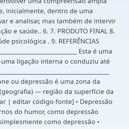
Desenvolver uma compreensão ampla
, inicialmente, dentro de uma
ar e analisar, mas também de intervir
ção e saúde.. 6. 7. PRODUTO FINAL 8.
úde psicológica . 9. REFERÊNCIAS
__________________________ Esta é uma
 uma ligação interna o conduziu até
____________________________________
iclone ou depressão é uma zona da
(geografia) — região da superfície da
tar | editar código-fonte] • Depressão
tornos do humor, como depressão
 simplesmente como depressão •